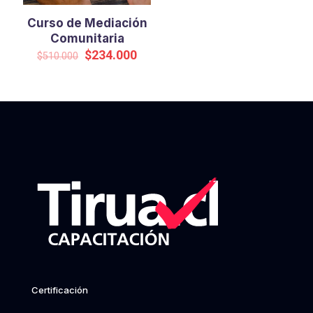
Curso de Mediación
Comunitaria
El
El
$
234.000
$
510.000
precio
precio
original
actual
era:
es:
$510.000.
$234.000.
Certificación