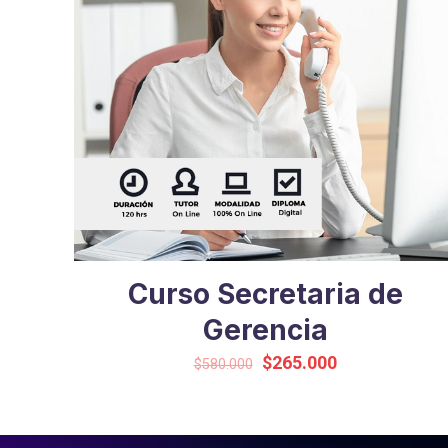
Curso Secretaria de
Gerencia
El
El
$
265.000
$
580.000
precio
precio
original
actual
era:
es: