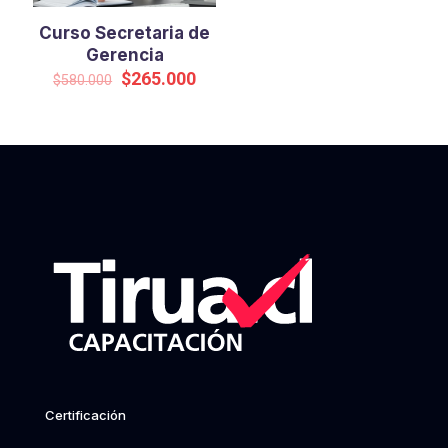
Curso Secretaria de
Gerencia
El
El
$
265.000
$
580.000
precio
precio
original
actual
era:
es:
$580.000.
$265.000.
Certificación