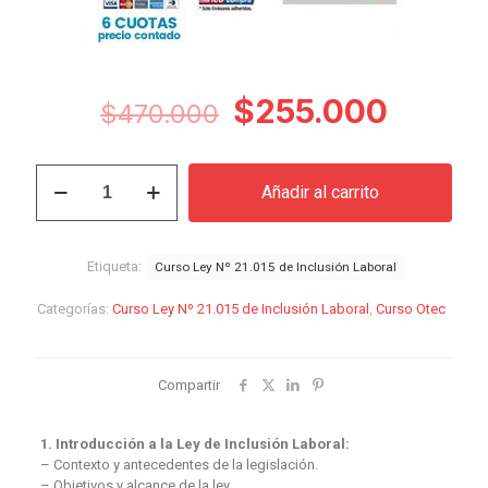
El
El
$
255.000
$
470.000
precio
precio
original
actual
Curso
Añadir al carrito
Ley
era:
es:
Nº
$470.000.
$255.
21.015
de
Etiqueta:
Curso Ley Nº 21.015 de Inclusión Laboral
Inclusión
Laboral
Categorías:
Curso Ley Nº 21.015 de Inclusión Laboral
,
Curso Otec
cantidad
Compartir
1. Introducción a la Ley de Inclusión Laboral:
– Contexto y antecedentes de la legislación.
– Objetivos y alcance de la ley.