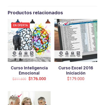
Productos relacionados
EN OFERTA
Curso Inteligencia
Curso Excel 2016
Emocional
Iniciación
El
El
$
176.000
$
179.000
$
311.600
precio
precio
original
actual
era:
es:
$311.600.
$176.000.