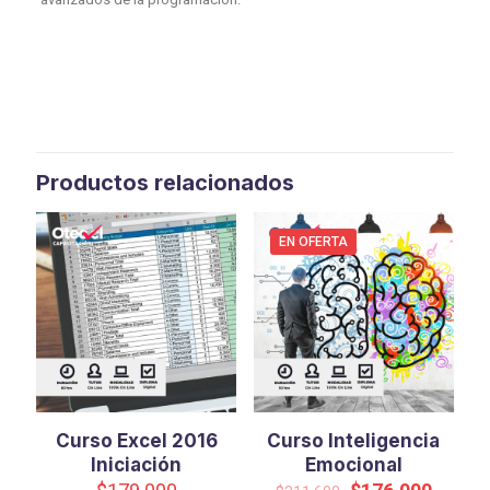
Productos relacionados
EN OFERTA
Curso Excel 2016
Curso Inteligencia
Iniciación
Emocional
El
El