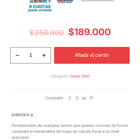
El
El
$
189.000
$
250.000
precio
precio
original
actual
Curso
Añadir al carrito
Excel
era:
es:
2016
$250.000.
$189.0
Avanzado
cantidad
Categoría:
Curso Otec
Compartir
DIRIGIDO A
Profesionales de cualquier sector que quieran conocer de forma
completa la herramienta de hojas de cálculo Excel a un nivel
avanzado.