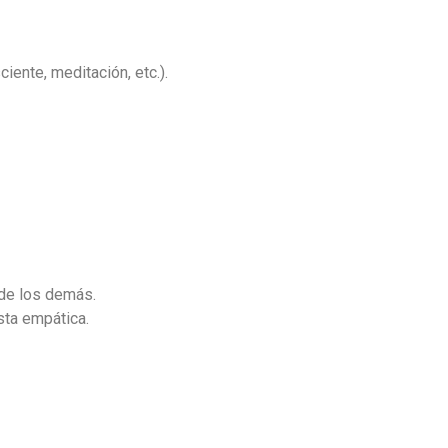
iente, meditación, etc.).
 de los demás.
ta empática.