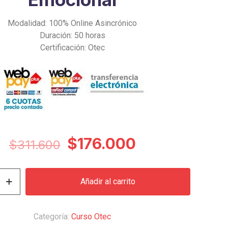
Modalidad: 100% Online Asincrónico
Duración: 50 horas
Certificación: Otec
El
El
$
176.000
$
311.600
precio
precio
original
actual
Añadir al carrito
era:
es:
$311.600.
$176.000.
Categoría:
Curso Otec