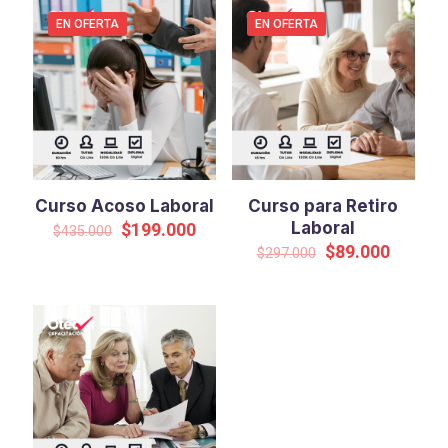
EN OFERTA
EN OFERTA
Curso Acoso Laboral
Curso para Retiro
El
El
Laboral
$
199.000
$
435.000
precio
precio
El
El
$
89.000
$
297.000
original
actual
precio
precio
era:
es:
original
actual
$435.000.
$199.000.
era:
es:
$297.000.
$89.00