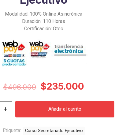
Modalidad: 100% Online Asincrónica
Duración: 110 Horas
Certificación: Otec
El
El
$
235.000
$
496.000
precio
precio
original
actual
Añadir al carrito
era:
es:
o
$496.000.
$235.000.
Etiqueta:
Curso Secretariado Ejecutivo