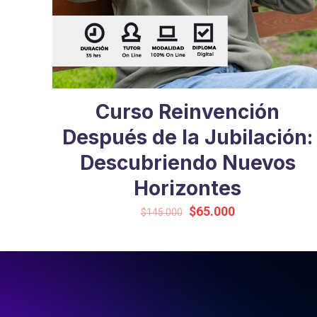
Curso Reinvención
Después de la Jubilación:
Descubriendo Nuevos
Horizontes
El
El
$
65.000
$
145.000
precio
precio
original
actual
era:
es:
$145.000.
$65.000.