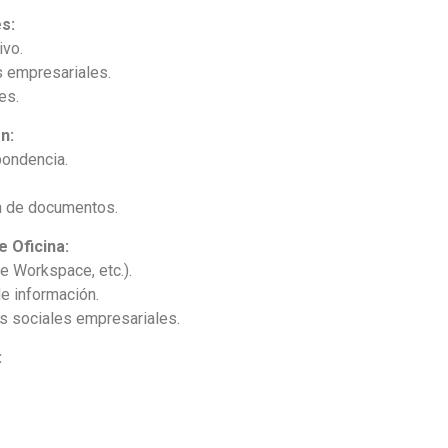
s:
ivo.
s empresariales.
es.
n:
pondencia.
ón de documentos.
e Oficina:
e Workspace, etc.).
e información.
s sociales empresariales.
: